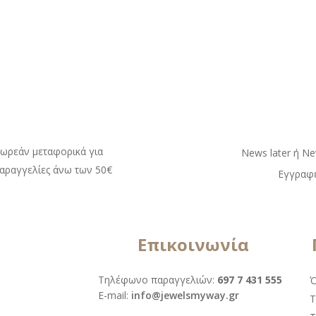
ωρεάν μεταφορικά για
Νews later ή Νe
αραγγελίες άνω των 50€
Εγγραφε
Επικοινωνία
Τηλέφωνο παραγγελιών:
697 7 431 555
Ό
Ε-mail:
info@jewelsmyway.gr
Τ